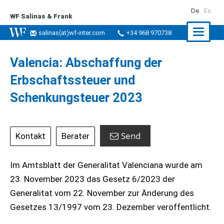
De
Es
WF Salinas & Frank
Naviga
salinas
(at)
wf-inter.com
+34 968 970738
ein-/a
Valencia: Abschaffung der
Erbschaftssteuer und
Schenkungsteuer 2023
Send
Kontakt
Berater
Im Amtsblatt der Generalitat Valenciana wurde am
23. November 2023 das Gesetz 6/2023 der
Generalitat vom 22. November zur Änderung des
Gesetzes 13/1997 vom 23. Dezember veröffentlicht.