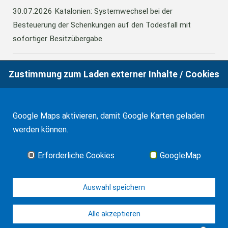
30.07.2026
Katalonien: Systemwechsel bei der
Besteuerung der Schenkungen auf den Todesfall mit
sofortiger Besitzübergabe
Zustimmung zum Laden externer Inhalte / Cookies
30.07.2026
Katalonien: Systemwechsel bei der
Besteuerung der Schenkungen auf den Todesfall mit
sofortiger Besitzübergabe
Google Maps aktivieren, damit Google Karten geladen
werden können.
07.01.2026
Anerkennung eines Erbscheins in Spanien
Erforderliche Cookies
GoogleMap
Alle Neuigkeiten
Auswahl speichern
Alle akzeptieren
© WF Salinas & Frank 2026