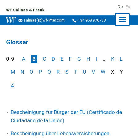
De
Es
WF Salinas & Frank
Naviga
salinas
(at)
wf-inter.com
+34 968 970738
ein-/a
Glossar
0-9
A
B
C
D
E
F
G
H
I
J
K
L
M
N
O
P
Q
R
S
T
U
V
W
X
Y
Z
Bescheinigung für Bürger der EU (Certificado de
Ciudadano de la Unión)
Bescheinigung über Lebensversicherungen