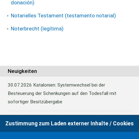
donación)
Notarielles Testament (testamento notarial)
Noterbrecht (legítima)
Neuigkeiten
30.07.2026
Katalonien: Systemwechsel bei der
Besteuerung der Schenkungen auf den Todesfall mit
sofortiger Besitzübergabe
Zustimmung zum Laden externer Inhalte / Cookies
30.07.2026
Katalonien: Systemwechsel bei der
Besteuerung der Schenkungen auf den Todesfall mit