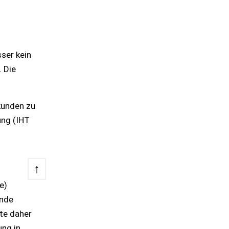
ser kein
. Die
kunden zu
ung (IHT
↑
e)
ende
te daher
ung in