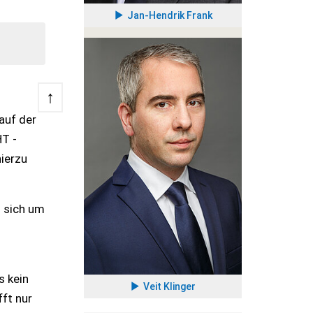
Jan-Hendrik Frank
↑
auf der
HT -
hierzu
s sich um
s kein
Veit Klinger
ft nur