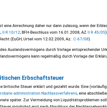
 eine Anrechnung daher nur dann zulässig, wenn der Erblas
3,
II R 10/12
; BFH-Beschluss vom 16.01.2008, AZ
II R 45/05
)
Recht (EuGH, Urteil vom 12.02.2009, Az.:
C-67/08
).
e des Auslandsvermögens durch Vorlage entsprechender Ur
slandsvermögens kann regelmäßig durch Vorlage der Erklär
itischen Erbschaftsteuer
 britische Steuer erklärt und gezahlt wurde. Eine (vorläufig
probate-administration Nachlassverfahrens
, eine abschließ
onate später. Zur Vermeidung von Liquiditätsproblemen soll
 Steuer möglichst erst nach Abschluss der Nachlassabwickl