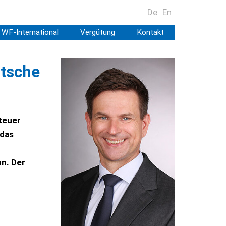
De
En
WF-International
Vergütung
Kontakt
utsche
teuer
 das
n. Der