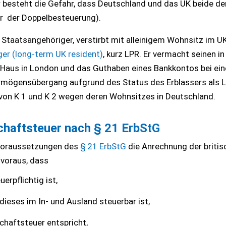
besteht die Gefahr, dass Deutschland und das UK beide de
r der Doppelbesteuerung).
r Staatsangehöriger, verstirbt mit alleinigem Wohnsitz im UK
ger (long-term UK resident)
, kurz LPR. Er vermacht seinen in
 Haus in London und das Guthaben eines Bankkontos bei eine
rmögensübergang aufgrund des Status des Erblassers als L
von K 1 und K 2 wegen deren Wohnsitzes in Deutschland.
schaftsteuer nach
§ 21 ErbStG
 Voraussetzungen des
§ 21 ErbStG
die Anrechnung der britis
voraus, dass
erpflichtig ist,
eses im In- und Ausland steuerbar ist,
chaftsteuer entspricht,