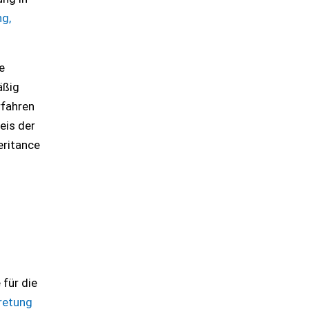
ng,
e
äßig
rfahren
eis der
eritance
für die
retung