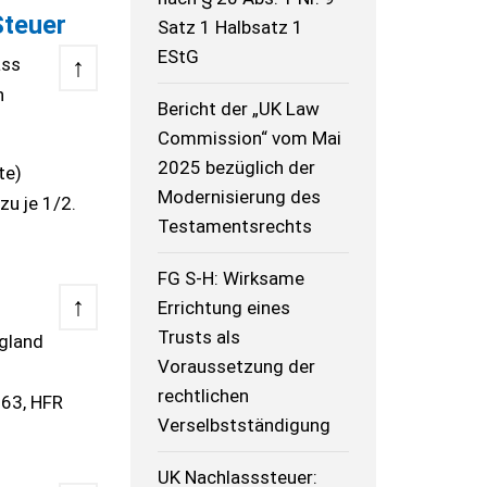
Steuer
Satz 1 Halbsatz 1
EStG
↑
ass
n
Bericht der „UK Law
Commission“ vom Mai
2025 bezüglich der
te)
Modernisierung des
zu je 1/2.
Testamentsrechts
FG S-H: Wirksame
↑
Errichtung eines
Trusts als
ngland
Voraussetzung der
rechtlichen
.63, HFR
Verselbstständigung
UK Nachlasssteuer: