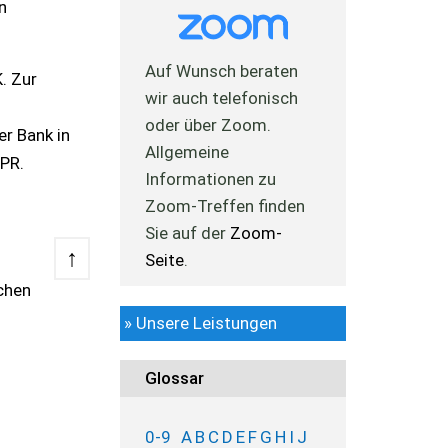
n
Auf Wunsch beraten
. Zur
wir auch telefonisch
oder über Zoom.
r Bank in
Allgemeine
PR.
Informationen zu
Zoom-Treffen finden
Sie auf der
Zoom-
↑
Seite
.
chen
» Unsere Leistungen
Glossar
0-9
A
B
C
D
E
F
G
H
I
J