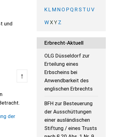
K
L
M
N
O
P
Q
R
S
T
U
V
W
X
Y
Z
st und
Erbrecht-Aktuell
OLG Düsseldorf zur
Erteilung eines
Erbscheins bei
↑
Anwendbarkeit des
englischen Erbrechts
en
Betracht.
BFH zur Besteuerung
der Ausschüttungen
ng der
einer ausländischen
Stiftung / eines Trusts
nach § 20 Abs. 1 Nr. 9