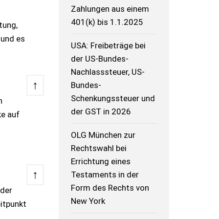
Zahlungen aus einem
401(k) bis 1.1.2025
tung,
 und es
USA: Freibeträge bei
der US-Bundes-
Nachlasssteuer, US-
↑
Bundes-
Schenkungssteuer und
n
der GST in 2026
ke auf
OLG München zur
Rechtswahl bei
Errichtung eines
↑
Testaments in der
Form des Rechts von
 der
New York
eitpunkt