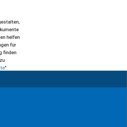
gestalten,
Dokumente
nen helfen
ngen für
g finden
 zu
te
".