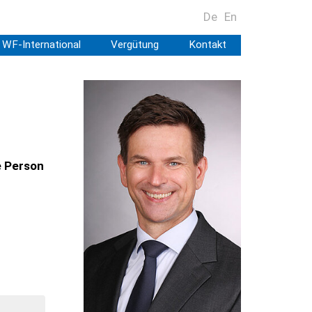
De
En
WF-International
Vergütung
Kontakt
e Person