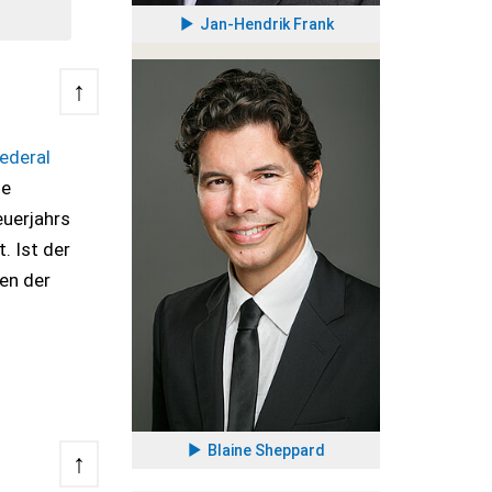
Jan-Hendrik Frank
↑
ederal
he
euerjahrs
. Ist der
en der
Blaine Sheppard
↑