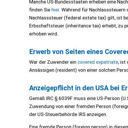
Manche US-Bundesstaaten erheben eine Nachla
finden Sie
hier
. Während für Nachlasssteuern 
Nachlasssteuer (federal estate tax) gilt, ist
Erbschaftsteuer (inheritance tax) erhebt, zu
erhoben wird.
Erwerb von Seiten eines Covere
War der Zuwender ein
covered expatriate
, is
Ansässigen (resident) von einer solchen Pers
Anzeigepflicht in den USA bei 
Gemäß IRC § 6039F muss eine US-Person (U.S.
Zuwendung von einer fremden Person (foreign
der US-Steuerbehörde IRS anzeigen.
Eine fremde Person (foreign person) in diesem