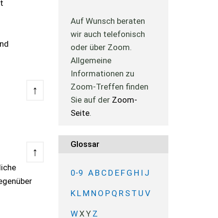
t
Auf Wunsch beraten
wir auch telefonisch
and
oder über Zoom.
Allgemeine
Informationen zu
Zoom-Treffen finden
↑
Sie auf der
Zoom-
Seite
.
Glossar
↑
liche
0-9
A
B
C
D
E
F
G
H
I
J
gegenüber
K
L
M
N
O
P
Q
R
S
T
U
V
W
X
Y
Z