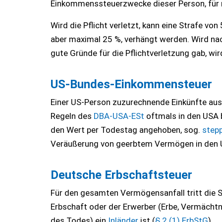
Einkommenssteuerzwecke dieser Person, für n
Wird die Pflicht verletzt, kann eine Strafe v
aber maximal 25 %, verhängt werden. Wird nach
gute Gründe für die Pflichtverletzung gab, wir
US-Bundes-Einkommensteuer
Einer US-Person zuzurechnende Einkünfte au
Regeln des
DBA-USA-ESt
oftmals in den USA 
den Wert per Todestag angehoben, sog.
step
Veräußerung von geerbtem Vermögen in den 
Deutsche Erbschaftsteuer
Für den gesamten Vermögensanfall tritt die St
Erbschaft oder der Erwerber (Erbe, Vermächtni
des Todes) ein
Inländer
ist (
§ 2 (1) ErbStG
).