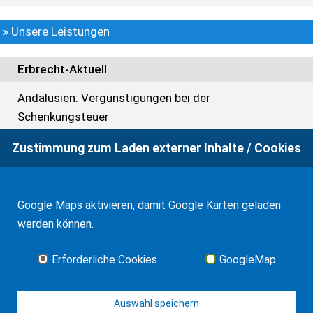
» Unsere Leistungen
Erbrecht-Aktuell
Andalusien: Vergünstigungen bei der
Schenkungsteuer
Zustimmung zum Laden externer Inhalte / Cookies
Anerkennung eines Erbscheins in Spanien
Balearen: Weitere Vergünstigungen bei der
Erbschafts- und Schenkungsteuer
Google Maps aktivieren, damit Google Karten geladen
werden können.
TS zur Steuerbefreiung für Familienunternehmen bei
Vermietung von Immobilien
Erforderliche Cookies
GoogleMap
Alle News
Auswahl speichern