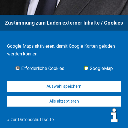
Zustimmung zum Laden externer Inhalte / Cookies
Jan-Hendrik Frank
Google Maps aktivieren, damit Google Karten geladen
werden können.
Erforderliche Cookies
GoogleMap
Auf Wunsch beraten wir auch telefonisch oder über
Zoom. Allgemeine Informationen zu Zoom-Treffen
finden Sie auf der
Zoom-Seite
.
Auswahl speichern
Alle akzeptieren
» Unsere Leistungen
» zur Datenschutzseite
Erbrecht-Aktuell