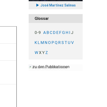
José Martínez Salinas
Glossar
0-9
A
B
C
D
E
F
G
H
I
J
K
L
M
N
O
P
Q
R
S
T
U
V
W
X
Y
Z
zu den Publikationen