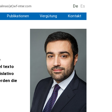
De
Es
alinas
(at)
wf-inter.com
Publikationen
Vergütung
Kontakt
e
l texto
slativo
erden die