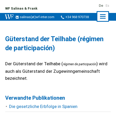
De
Es
WF Salinas & Frank
Naviga
salinas
(at)
wf-inter.com
+34 968 970738
ein-/a
Güterstand der Teilhabe (régimen
de participación)
Der Güterstand der Teilhabe (
) wird
régimen de participación
auch als Güterstand der Zugewinngemeinschaft
bezeichnet.
Verwandte Publikationen
Die gesetzliche Erbfolge in Spanien