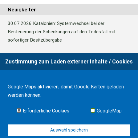
Neuigkeiten
30.07.2026
Katalonien: Systemwechsel bei der
Besteuerung der Schenkungen auf den Todesfall mit
sofortiger Besitzübergabe
Zustimmung zum Laden externer Inhalte / Cookies
30.07.2026
Katalonien: Systemwechsel bei der
Besteuerung der Schenkungen auf den Todesfall mit
sofortiger Besitzübergabe
Google Maps aktivieren, damit Google Karten geladen
werden können.
07.01.2026
Anerkennung eines Erbscheins in Spanien
Erforderliche Cookies
GoogleMap
Alle Neuigkeiten
Auswahl speichern