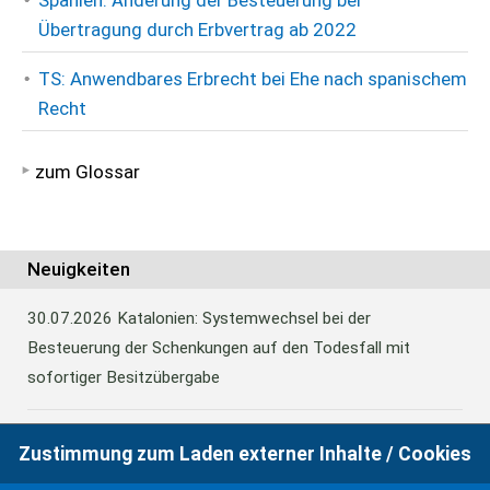
Spanien: Änderung der Besteuerung bei
Übertragung durch Erbvertrag ab 2022
TS: Anwendbares Erbrecht bei Ehe nach spanischem
Recht
zum Glossar
Neuigkeiten
30.07.2026
Katalonien: Systemwechsel bei der
Besteuerung der Schenkungen auf den Todesfall mit
sofortiger Besitzübergabe
Zustimmung zum Laden externer Inhalte / Cookies
30.07.2026
Katalonien: Systemwechsel bei der
Besteuerung der Schenkungen auf den Todesfall mit