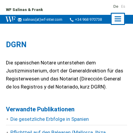
De
Es
WF Salinas & Frank
Naviga
salinas
(at)
wf-inter.com
+34 968 970738
ein-/a
DGRN
Die spanischen Notare unterstehen dem
Justizministerium, dort der Generaldirektion für das
Registerwesen und das Notariat (Dirección General
de los Registros y del Notariado, kurz DGRN).
Verwandte Publikationen
Die gesetzliche Erbfolge in Spanien
Pflichtteil auf den Balearen (Mallorca, Ibiza,