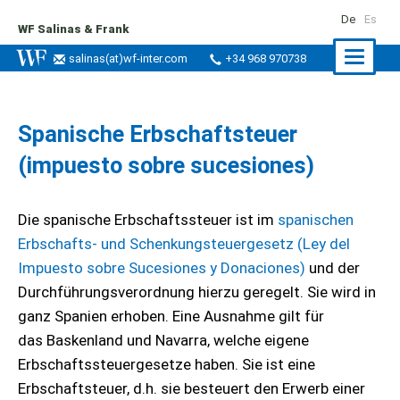
De
Es
WF Salinas & Frank
Naviga
salinas
(at)
wf-inter.com
+34 968 970738
ein-/a
Spanische Erbschaftsteuer
(impuesto sobre sucesiones)
Die spanische Erbschaftssteuer ist im
spanischen
Erbschafts- und Schenkungsteuergesetz (Ley del
Impuesto sobre Sucesiones y Donaciones)
und der
Durchführungsverordnung hierzu geregelt. Sie wird in
ganz Spanien erhoben. Eine Ausnahme gilt für
das Baskenland und Navarra, welche eigene
Erbschaftssteuergesetze haben. Sie ist eine
Erbschaftsteuer, d.h. sie besteuert den Erwerb einer