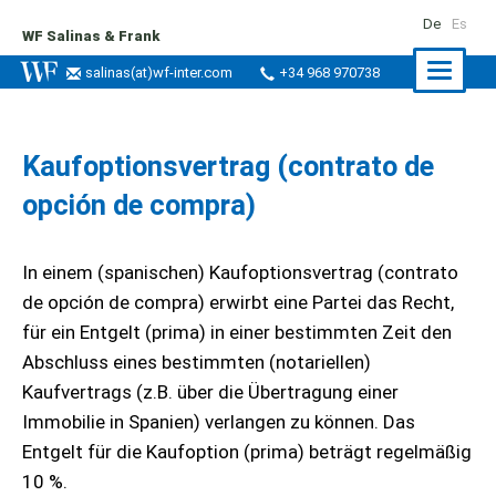
De
Es
WF Salinas & Frank
Naviga
salinas
(at)
wf-inter.com
+34 968 970738
ein-/a
Kaufoptionsvertrag (contrato de
opción de compra)
In einem (spanischen) Kaufoptionsvertrag (contrato
de opción de compra) erwirbt eine Partei das Recht,
für ein Entgelt (prima) in einer bestimmten Zeit den
Abschluss eines bestimmten (notariellen)
Kaufvertrags (z.B. über die Übertragung einer
Immobilie in Spanien) verlangen zu können. Das
Entgelt für die Kaufoption (prima) beträgt regelmäßig
10 %.