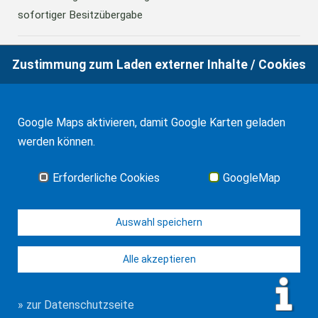
sofortiger Besitzübergabe
Zustimmung zum Laden externer Inhalte / Cookies
30.07.2026
Katalonien: Systemwechsel bei der
Besteuerung der Schenkungen auf den Todesfall mit
sofortiger Besitzübergabe
Google Maps aktivieren, damit Google Karten geladen
werden können.
07.01.2026
Anerkennung eines Erbscheins in Spanien
Erforderliche Cookies
GoogleMap
Alle Neuigkeiten
Auswahl speichern
Alle akzeptieren
© WF Salinas & Frank 2026
Impressum
Datenschutz
Kontakt
Sitemap
» zur Datenschutzseite