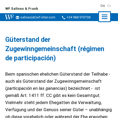
De
Es
WF Salinas & Frank
Naviga
salinas
(at)
wf-inter.com
+34 968 970738
ein-/a
Güterstand der
Zugewinngemeinschaft (régimen
de participación)
Beim spanischen ehelichen Güterstand der Teilhabe -
auch als Güterstand der Zugewinngemeinschaft
(
participación en las ganancias
) bezeichnet - ist
gemäß Art. 1411 ff. CC gibt es kein Gesamtgut.
Vielmehr steht jedem Ehegatten die Verwaltung,
Verfügung und der Genuss seiner Güter – unabhängig
ob diese vorehelich oder während der Ehe erworben