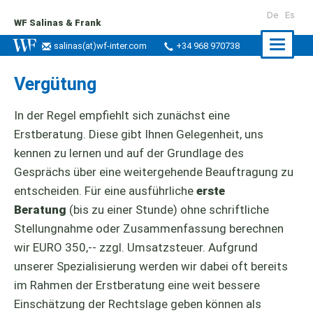
De
Es
WF Salinas & Frank
Naviga
salinas
(at)
wf-inter.com
+34 968 970738
ein-/a
Vergütung
In der Regel empfiehlt sich zunächst eine
Erstberatung. Diese gibt Ihnen Gelegenheit, uns
kennen zu lernen und auf der Grundlage des
Gesprächs über eine weitergehende Beauftragung zu
entscheiden. Für eine ausführliche
erste
Beratung
(bis zu einer Stunde) ohne schriftliche
Stellungnahme oder Zusammenfassung berechnen
wir EURO 350,-- zzgl. Umsatzsteuer. Aufgrund
unserer Spezialisierung werden wir dabei oft bereits
im Rahmen der Erstberatung eine weit bessere
Einschätzung der Rechtslage geben können als