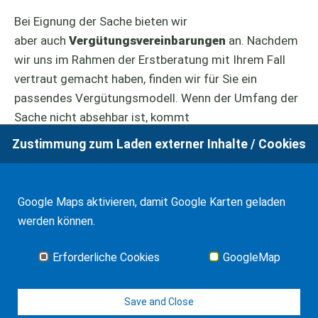
Bei Eignung der Sache bieten wir
aber auch
Vergütungsvereinbarungen
an. Nachdem
wir uns im Rahmen der Erstberatung mit Ihrem Fall
vertraut gemacht haben, finden wir für Sie ein
passendes Vergütungsmodell. Wenn der Umfang der
Sache nicht absehbar ist, kommt
eine Zeitvergütung in Betracht. Der Stundensatz ist
Zustimmung zum Laden externer Inhalte / Cookies
dabei von der Qualifikation und Erfahrung des
Beraters und der Bedeutung der Sache abhängig.
Wenn der Umfang der erforderlichen Leistungen
Google Maps aktivieren, damit Google Karten geladen
abschätzbar ist, vereinbaren wir auch Pauschalen. Da
werden können.
in aller Regel bei Beauftragung der Aufwand für den
Anwalt nicht abschätzbar ist, ist dies die Ausnahme
Erforderliche Cookies
GoogleMap
und in jedem Fall ist ein "Sicherheitsaufschlag"
erforderlich.
Save and Close