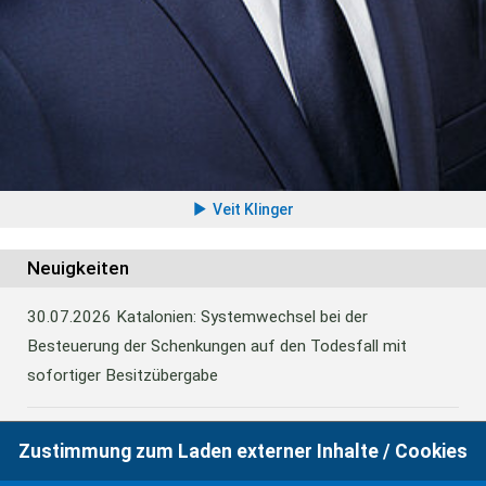
Veit Klinger
Neuigkeiten
30.07.2026
Katalonien: Systemwechsel bei der
Besteuerung der Schenkungen auf den Todesfall mit
sofortiger Besitzübergabe
30.07.2026
Katalonien: Systemwechsel bei der
Zustimmung zum Laden externer Inhalte / Cookies
Besteuerung der Schenkungen auf den Todesfall mit