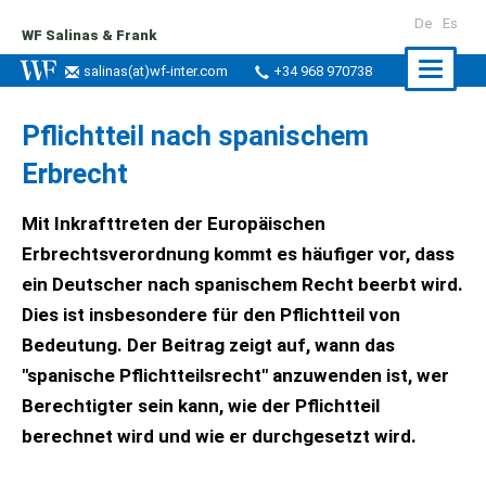
De
Es
WF Salinas & Frank
Naviga
salinas
(at)
wf-inter.com
+34 968 970738
ein-/a
Pflichtteil nach spanischem
Erbrecht
Mit Inkrafttreten der Europäischen
Erbrechtsverordnung kommt es häufiger vor, dass
ein Deutscher nach spanischem Recht beerbt wird.
Dies ist insbesondere für den Pflichtteil von
Bedeutung. Der Beitrag zeigt auf, wann das
"spanische Pflichtteilsrecht" anzuwenden ist, wer
Berechtigter sein kann, wie der Pflichtteil
berechnet wird und wie er durchgesetzt wird.