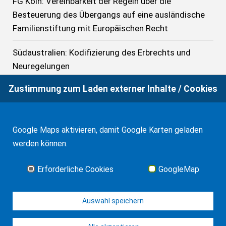
FG Köln: Vereinbarkeit der Regeln über die
Besteuerung des Übergangs auf eine ausländische
Familienstiftung mit Europäischen Recht
Südaustralien: Kodifizierung des Erbrechts und
Neuregelungen
Zustimmung zum Laden externer Inhalte / Cookies
BFH: Vermögen eines anglo-amerikanischen Trusts
als Nachlassvermögen des Errichters
BFH: Schenkungsteuer bei Ausschüttung Seitens
Google Maps aktivieren, damit Google Karten geladen
einer Vermögensmasse während deren Bestehen
werden können.
Australien: Foreign Investors Act und Erbschaft
Erforderliche Cookies
GoogleMap
Alle News
Auswahl speichern