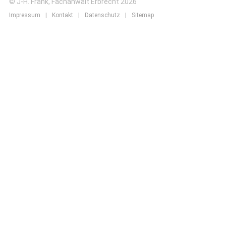
© J-H. Frank, Fachanwalt Erbrecht 2026
Impressum
Kontakt
Datenschutz
Sitemap